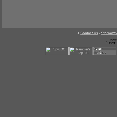
<
Contact Us
-
Stormwa
Power
Copyrigh