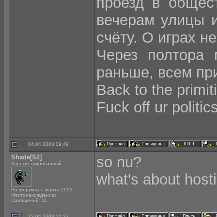
проезд в общес
вечерам улицы 
счёту. О играх н
Через полтора 
раньше, всем при
Back to the primit
Fuck off ur politics
04.04.2003 09:49
Shade[S2]
so nu?
Зарегистрированный
what's about host
На форумах с марта 2003
Местонахождение:
Сообщений: 11
23.04.2003 11:32