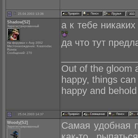
25.04.2003 13:36
Shadow[S2]
а к тебе никаких
Зарегистрированный
да что тут предла
На форумах с Aug 2002
Местонахождение: Krasnodar,
Russia
Сообщений: 270
______________
Out of the gloom 
happy, things can
happy and behold 
25.04.2003 14:37
Woody[S2]
Самая удобная 
Зарегистрированный
как-то рыпатьс