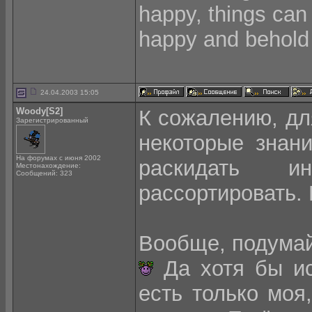
happy, things can
happy and behold 
24.04.2003 15:05
Woody[S2]
К сожалению, для
Зарегистрированный
некоторые знан
На форумах с июня 2002
раскидать 
Местонахождение:
Сообщений: 323
рассортировать.
Вообще, подумай 
Да хотя бы ис
есть только моя