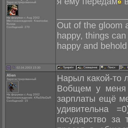
я ему передам
в
Зарегистрированный
______________
На форумах с Aug 2002
Местонахождение: Krasnodar,
Out of the gloom 
Russia
Сообщений: 270
happy, things can
happy and behold 
02.04.2003 15:30
Alien
Нарыл какой-то л
Зарегистрированный
Вобщем у меня 
На форумах с Aug 2002
зарплаты ещё ме
Местонахождение: KRaSNoDaR
Сообщений: 15
удивительна =
государство за 