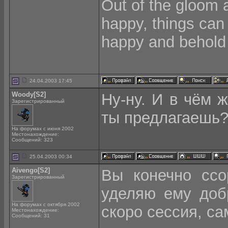
Out of the gloom 
happy, things can
happy and behold 
24.04.2003 17:45
Woody[S2]
Ну-ну. И в чём 
Зарегистрированный
ты предлагаешь
На форумах с июня 2002
Местонахождение:
Сообщений: 323
25.04.2003 00:34
Aivengo[S2]
Вы конечно ссо
Зарегистрированный
уделяю ему доб
На форумах с октября 2002
скоро сессия, са
Местонахождение:
Сообщений: 31