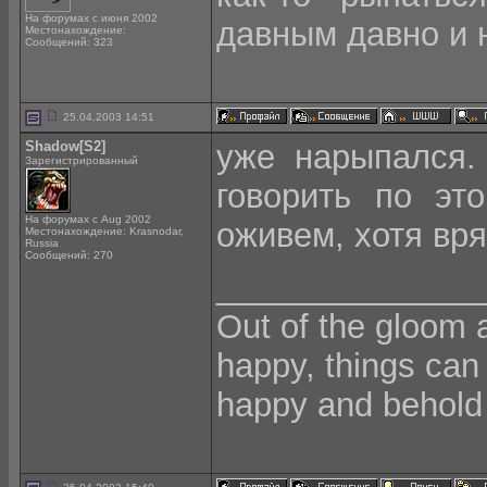
На форумах с июня 2002
давным давно и 
Местонахождение:
Сообщений: 323
25.04.2003 14:51
Shadow[S2]
уже нарыпался.
Зарегистрированный
говорить по эт
На форумах с Aug 2002
оживем, хотя вря
Местонахождение: Krasnodar,
Russia
Сообщений: 270
______________
Out of the gloom 
happy, things can
happy and behold 