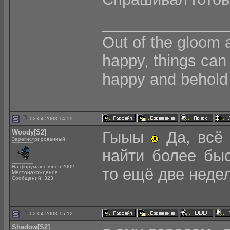
______________
Out of the gloom 
happy, things can
happy and behold 
02.04.2003 14:59
Woody[S2]
Гыыы
Да, всё 
Зарегистрированный
найти более быс
На форумах с июня 2002
то ещё две неде
Местонахождение:
Сообщений: 323
02.04.2003 15:12
Shadow[S2]