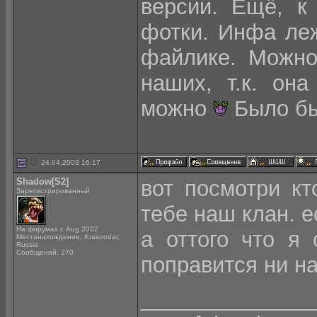
версии. Ещё, к
фотки. Инфа леж
файлике. Можно
наших, т.к. он
можно
Было бы
24.04.2003 16:17
Shadow[S2]
вот посмотри кт
Зарегистрированный
тебе наш клан. 
На форумах с Aug 2002
а оттого что я
Местонахождение: Krasnodar,
Russia
Сообщений: 270
поправится ни на
______________