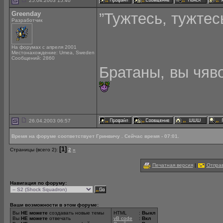
25.04.2003 15:40
Greenday
”Тужтесь, тужтес
Разработчик
На форумах с апреля 2001
Местонахождение: Umea, Sweden
Сообщений: 2860
Братаны, вы чяв
26.04.2003 06:57
Время на форуме соответствует Гринвичу . Сейчас время - 07:01.
[1]
Страницы (всего 2):
2
»
Печатная версия
|
Отправ
Навигация по форуму:
Ваши возможности в этом форуме:
Вы
НЕ можете
создавать новые темы
HTML
:
Выкл
Вы
НЕ можете
отвечать
vB code
:
Вкл