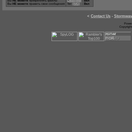
Вы
НЕ можете
прикреплять файлы
Смайлики
:
Вкл
Вы
НЕ можете
править свои сообщения
Тег
[IMG]
:
Вкл
<
Contact Us
-
Stormwa
Power
Copyrigh