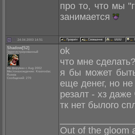
про то, что мы "
занимается
24.04.2003 14:51
Shadow[S2]
ok
Зарегистрированный
что мне сделать?
На форумах с Aug 2002
я бы может быт
Местонахождение: Krasnodar,
Russia
Сообщений: 270
еще денег, но не 
резалт - хз даже
тк нет былого сп
______________
Out of the gloom 