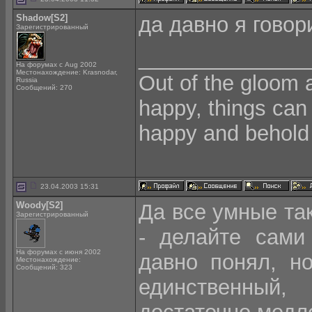
Shadow[S2]
да давно я говор
Зарегистрированный
______________
На форумах с Aug 2002
Местонахождение: Krasnodar,
Out of the gloom 
Russia
Сообщений: 270
happy, things can
happy and behold 
23.04.2003 15:31
Woody[S2]
Да все умные та
Зарегистрированный
- делайте сами
На форумах с июня 2002
давно понял, н
Местонахождение:
Сообщений: 323
единственный,