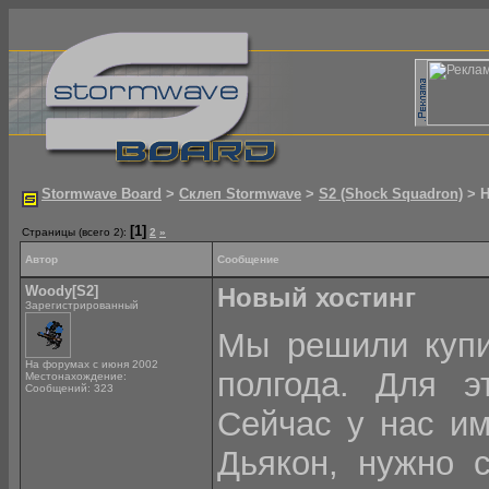
Stormwave Board
>
Склеп Stormwave
>
S2 (Shock Squadron)
> Н
[1]
Страницы (всего 2):
2
»
Автор
Сообщение
Woody[S2]
Новый хостинг
Зарегистрированный
Мы решили купит
На форумах с июня 2002
полгода. Для эт
Местонахождение:
Сообщений: 323
Сейчас у нас им
Дьякон, нужно 