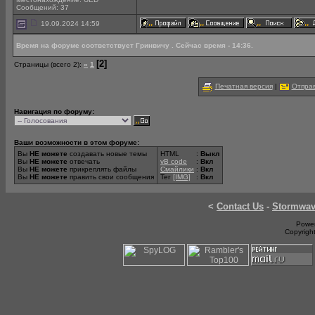
Сообщений: 37
19.09.2024 14:59
Время на форуме соответствует Гринвичу . Сейчас время - 14:36.
[2]
Страницы (всего 2):
«
1
Печатная версия
|
Отправ
Навигация по форуму:
Ваши возможности в этом форуме:
Вы
НЕ можете
создавать новые темы
HTML
:
Выкл
Вы
НЕ можете
отвечать
vB code
:
Вкл
Вы
НЕ можете
прикреплять файлы
Смайлики
:
Вкл
Вы
НЕ можете
править свои сообщения
Тег
[IMG]
:
Вкл
<
Contact Us
-
Stormwa
Power
Copyrigh