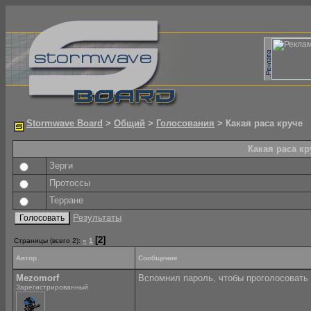
Stormwave Board
>
Общий
>
Голосования
> Какая раса круче
Какая раса кр
Зерги
Протоссы
Терране
Результаты
[2]
Страницы (всего 2):
«
1
Автор
Сообщение
Mezomorf
Вспомнил пароль, чтобы проголосовать 
Зарегистрированный