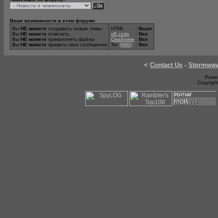
Ваши возможности в этом форуме:
Вы
НЕ можете
создавать новые темы
HTML
:
Выкл
Вы
НЕ можете
отвечать
vB code
:
Вкл
Вы
НЕ можете
прикреплять файлы
Смайлики
:
Вкл
Вы
НЕ можете
править свои сообщения
Тег
[IMG]
:
Вкл
<
Contact Us
-
Stormwa
Power
Copyrigh