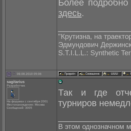
Более подробно 
здесь
.
______________
"Крутизна, на траекто
Эдмундович Держинс
S.T.I.L.L.: Synthetic Te
09.08.2010 05:06
sagitarius
Разработчик
Так и где отч
турниров немедл
На форумах с сентября 2001
Местонахождение: Москва
Сообщений: 3005
______________
В этом однозначном ми