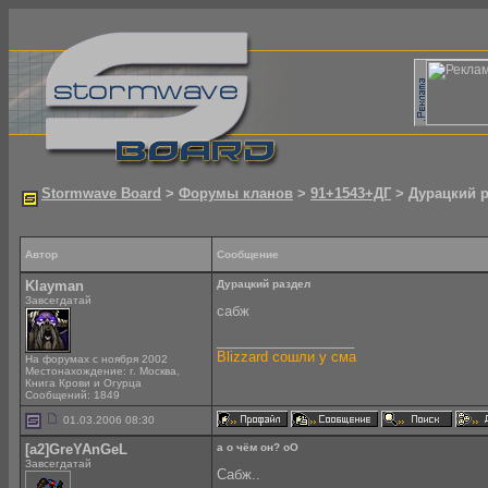
Stormwave Board
>
Форумы кланов
>
91+1543+ДГ
> Дурацкий р
Автор
Сообщение
Klayman
Дурацкий раздел
Завсегдатай
сабж
__________________
Blizzard сошли у сма
На форумах с ноября 2002
Местонахождение: г. Москва,
Книга Крови и Огурца
Сообщений: 1849
01.03.2006 08:30
[a2]GreYAnGeL
а о чём он? оО
Завсегдатай
Сабж..