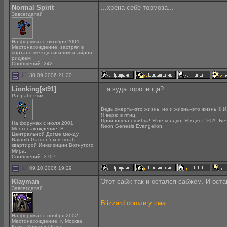
Normal Spirit
...хрена себе тормоза...
Завсегдатай
На форумах с октября 2001
Местонахождение: застрял в
портале между сигилом и айрон-
риджем
Сообщений: 242
30.09.2006 21:20
Lionking[st91]
...а куда торопицца?..
Разработчик
__________________
Ведь смерть--это жизнь, но и жизнь--это жизнь © И
Я верю в птиц.
Произошла ошибка! Я не колдун! Я идиот! © А. Бе
На форумах с июля 2001
Neon Genesis Evangelion.
Местонахождение: В
Центральной Догме между
Balamb Garden'ом и штаб-
квартирой Инквизиции Вогнутого
Мира.
Сообщений: 3707
09.10.2006 19:29
Klayman
Этот сабж так и остался сабжем. И оста
Завсегдатай
__________________
Blizzard сошли у сма
На форумах с ноября 2002
Местонахождение: г. Москва,
Книга Крови и Огурца