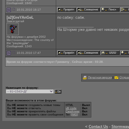
Сообщений: 1849
10.01.2010 16:17
[a2]GreYAnGeL
по сабжу: сабж.
Завсегдатай
__________________
На Шторме уже давно нет никаких разде
На форумах с декабря 2002
Местонахождение: The country of
the "рацпицдяи"
Сообщений: 1243
10.01.2010 17:47
Время на форуме соответствует Гринвичу . Сейчас время - 03:28.
Печатная версия
|
Отправ
Навигация по форуму:
Ваши возможности в этом форуме:
Вы
НЕ можете
создавать новые темы
HTML
:
Выкл
Вы
НЕ можете
отвечать
vB code
:
Вкл
Вы
НЕ можете
прикреплять файлы
Смайлики
:
Вкл
Вы
НЕ можете
править свои сообщения
Тег
[IMG]
:
Вкл
<
Contact Us
-
Stormwa