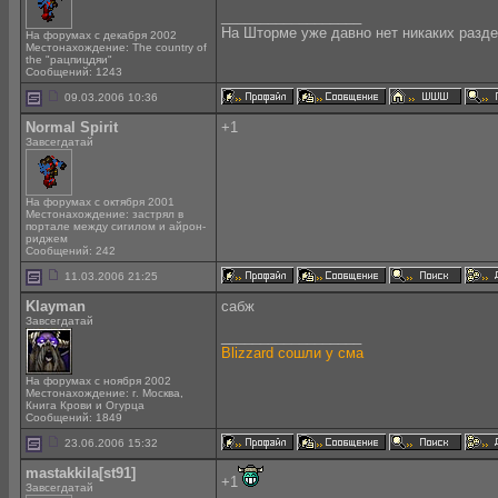
__________________
На Шторме уже давно нет никаких разде
На форумах с декабря 2002
Местонахождение: The country of
the "рацпицдяи"
Сообщений: 1243
09.03.2006 10:36
Normal Spirit
+1
Завсегдатай
На форумах с октября 2001
Местонахождение: застрял в
портале между сигилом и айрон-
риджем
Сообщений: 242
11.03.2006 21:25
Klayman
сабж
Завсегдатай
__________________
Blizzard сошли у сма
На форумах с ноября 2002
Местонахождение: г. Москва,
Книга Крови и Огурца
Сообщений: 1849
23.06.2006 15:32
mastakkila[st91]
+1
Завсегдатай