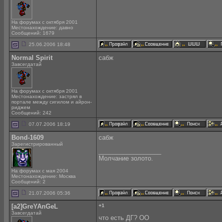
На форумах с октября 2001
Местонахождение: давно
Сообщений: 1679
25.06.2006 18:48
Normal Spirit
сабж
Завсегдатай
На форумах с октября 2001
Местонахождение: застрял в
портале между сигилом и айрон-
риджем
Сообщений: 242
07.07.2006 18:19
Bond-1609
сабж
Зарегистрированный
__________________
Молчание золото.
На форумах с мая 2004
Местонахождение: Москва
Сообщений: 2
21.07.2006 05:36
[a2]GreYAnGeL
+1
Завсегдатай
что есть ДГ? ОО