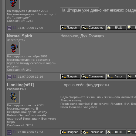
__________________
На Шторме уже давно нет никаких разде
На форумах с декабря 2002
Местонахождение: The country of
the "рацпицдяи"
Сообщений: 1243
21.07.2006 17:00
Normal Spirit
Наверное, Дух Горящих
Завсегдатай
На форумах с октября 2001
Местонахождение: застрял в
портале между сигилом и айрон-
риджем
Сообщений: 242
21.07.2006 17:16
Lionking[st91]
...хрена себе флудерасты...
Разработчик
__________________
Ведь смерть--это жизнь, но и жизнь--это жизнь © И
Я верю в птиц.
Произошла ошибка! Я не колдун! Я идиот! © А. Бе
На форумах с июля 2001
Neon Genesis Evangelion.
Местонахождение: В
Центральной Догме между
Balamb Garden'ом и штаб-
квартирой Инквизиции Вогнутого
Мира.
Сообщений: 3707
27.09.2006 19:34