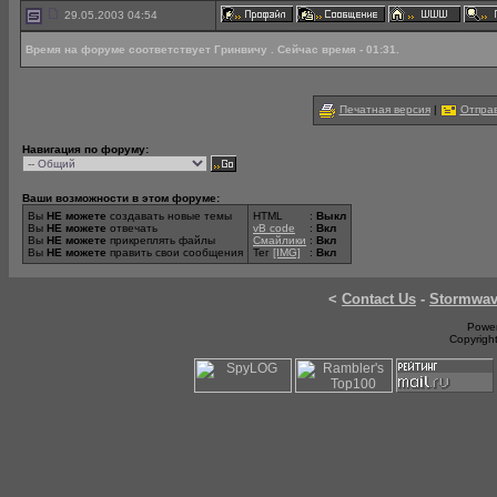
29.05.2003 04:54
Время на форуме соответствует Гринвичу . Сейчас время - 01:31.
Печатная версия
|
Отправ
Навигация по форуму:
Ваши возможности в этом форуме:
Вы
НЕ можете
создавать новые темы
HTML
:
Выкл
Вы
НЕ можете
отвечать
vB code
:
Вкл
Вы
НЕ можете
прикреплять файлы
Смайлики
:
Вкл
Вы
НЕ можете
править свои сообщения
Тег
[IMG]
:
Вкл
<
Contact Us
-
Stormwa
Power
Copyrigh