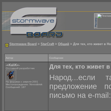
Stormwave Board
>
StarCraft
>
Общий
> Для тех, кто живет в Но
Автор
Сообщение
-=KaliK=-
Для тех, кто живет 
Отставной разработчик
Народ...если
На форумах с апреля 2001
предложение по
Местонахождение: Novosibirsk
Сообщений: 187
письмо на e-mail