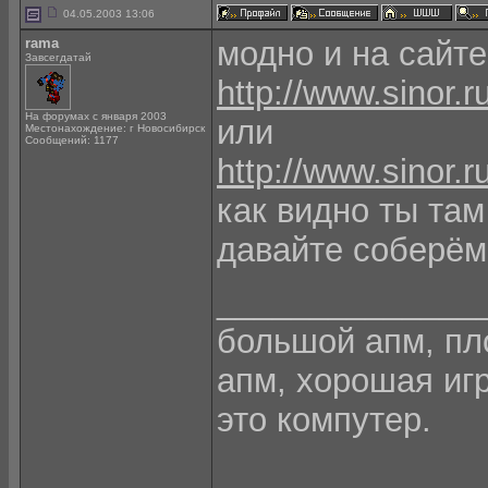
04.05.2003 13:06
rama
модно и на сайт
Завсегдатай
http://www.sinor.r
На форумах с января 2003
или
Местонахождение: г Новосибирск
Сообщений: 1177
http://www.sinor.
как видно ты там
давайте соберёмс
______________
большой апм, пло
апм, хорошая игра
это компутер.