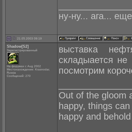
______________
ну-ну... ага... еще
21.05.2003 09:19
Shadow[S2]
выставка нефт
Зарегистрированный
складыается не 
На форумах с Aug 2002
посмотрим короче
Местонахождение: Krasnodar,
Russia
Сообщений: 270
______________
Out of the gloom 
happy, things can
happy and behold 