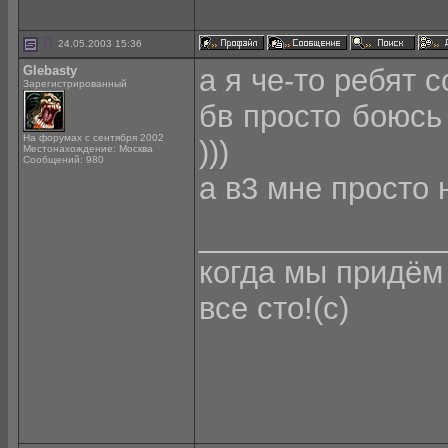
24.05.2003 15:36
Glebasty
а я че-то ребят 
Зарегистрированный
бв просто боюсь 
На форумах с сентября 2002
)))
Местонахождение: Москва
Сообщений: 980
а в3 мне просто 
______________
когда мы придём 
все сто!(с)