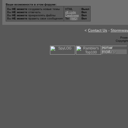
Ваши возможности в этом форуме:
Вы
НЕ можете
создавать новые темы
HTML
:
Выкл
Вы
НЕ можете
отвечать
vB code
:
Вкл
Вы
НЕ можете
прикреплять файлы
Смайлики
:
Вкл
Вы
НЕ можете
править свои сообщения
Тег
[IMG]
:
Вкл
<
Contact Us
-
Stormwa
Power
Copyrigh