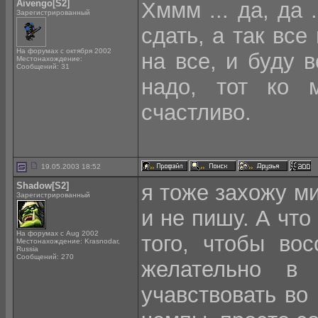
Aivengo[S2]
Хммм ... да, да 
Зарегистрированный
сдать, а так все
На форумах с октября 2002
на все, и буду 
Местонахождение:
Сообщений: 31
надо, тот ко 
счастливо.
19.05.2003 18:52
Shadow[S2]
я тоже захожу ми
Зарегистрированный
и не пишу. А что 
На форумах с Aug 2002
того, чтобы вос
Местонахождение: Krasnodar,
Russia
Сообщений: 270
желательно в 
учавствовать во 