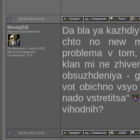
19.05.2003 11:34
Woody[S2]
Da bla ya kazhdiy
Зарегистрированный
chto no new me
На форумах с июня 2002
problema v tom, 
Местонахождение:
Сообщений: 323
klan mi ne zhiv
obsuzhdeniya - g
vot obichno vsyo
nado vstretitsa"
vihodnih?
19.05.2003 12:40