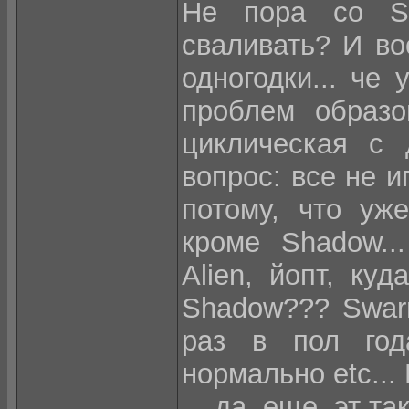
Не пора со St
сваливать? И во
одногодки... че
проблем образ
циклическая с
вопрос: все не и
потому, что уж
кроме Shadow..
Alien, йопт, ку
Shadow??? Swar
раз в пол год
нормально etc... 
... да, еще, эт та