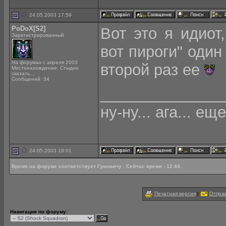
24.05.2003 17:59
PoDoX[S2]
Вот это я идиот
Зарегистрированный
вот пироги" один
На форумах с апреля 2003
второй раз ее
Местонахождение: Стыдно
сказать...
Сообщений: 34
______________
ну-ну... ага... еще
24.05.2003 18:01
Время на форуме соответствует Гринвичу . Сейчас время - 12:44.
Печатная версия
|
Отправ
Навигация по форуму: