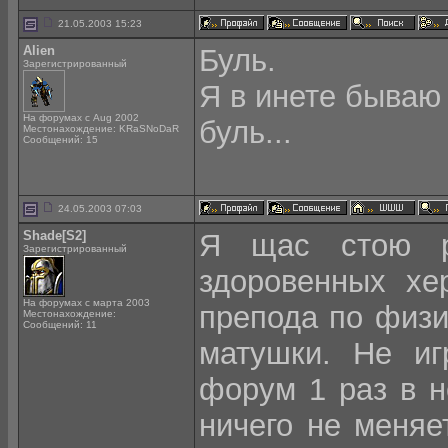
21.05.2003 15:23
Alien
Буль.
Зарегистрированный
Я в инете бываю 
На форумах с Aug 2002
буль...
Местонахождение: KRaSNoDaR
Сообщений: 15
24.05.2003 07:03
Shade[S2]
Я щас стою р
Зарегистрированный
здоровенных хер
На форумах с марта 2003
препода по физи
Местонахождение:
Сообщений: 11
матушки. Не иг
форум 1 раз в н
ничего не меняет