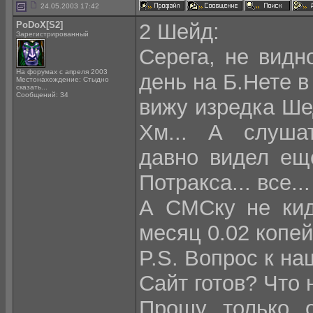
24.05.2003 17:42
PoDoX[S2]
2 Шейд:
Зарегистрированный
Серега, не вид
На форумах с апреля 2003
день на Б.Нете в
Местонахождение: Стыдно
сказать...
Сообщений: 34
вижу изредка Ше
Хм... А слушат
давно видел еще
Потракса... все...
А СМСку не кид
месяц 0.02 копей
P.S. Вопрос к н
Сайт готов? Что
Прошу только 