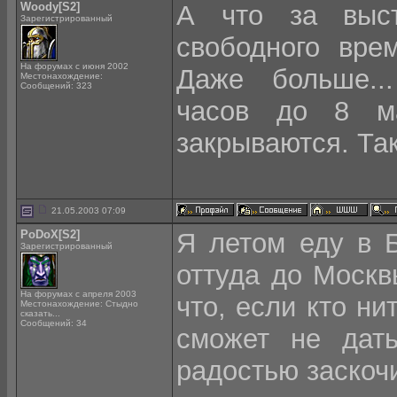
Woody[S2]
А что за выс
Зарегистрированный
свободного вре
На форумах с июня 2002
Даже больше..
Местонахождение:
Сообщений: 323
часов до 8 м
закрываются. Так
21.05.2003 07:09
PoDoX[S2]
Я летом еду в Б
Зарегистрированный
оттуда до Моск
На форумах с апреля 2003
что, если кто н
Местонахождение: Стыдно
сказать...
Сообщений: 34
сможет не дат
радостью заскочи