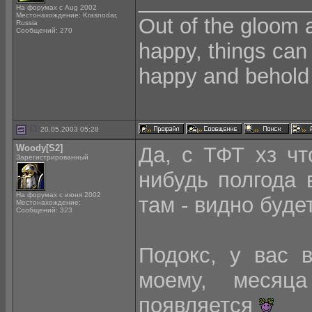
______________
На форумах с Aug 2002
Местонахождение: Krasnodar,
Out of the gloom 
Russia
Сообщений: 270
happy, things can
happy and behold 
20.05.2003 05:28
Woody[S2]
Да, с ТФТ хз чт
Зарегистрированный
нибудь полгода 
На форумах с июня 2002
там - видно будет
Местонахождение:
Сообщений: 323
Подокс, у вас 
моему, месяц
появляется