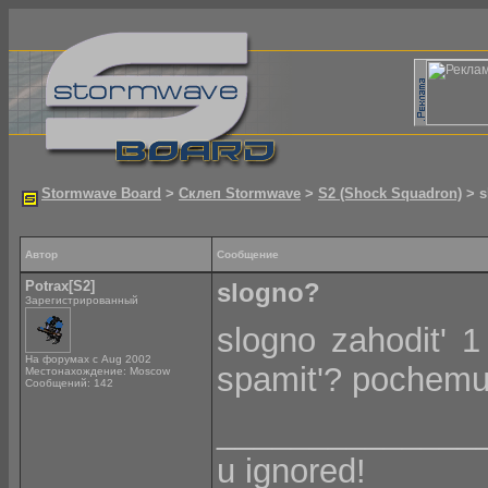
Stormwave Board
>
Склеп Stormwave
>
S2 (Shock Squadron)
> s
Автор
Сообщение
Potrax[S2]
slogno?
Зарегистрированный
slogno zahodit' 1
На форумах с Aug 2002
spamit'? pochemu
Местонахождение: Moscow
Сообщений: 142
______________
u ignored!