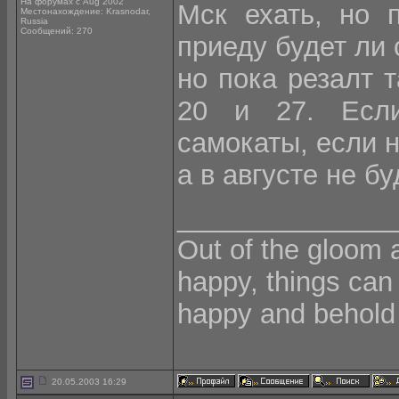
На форумах с Aug 2002
Мск ехать, но 
Местонахождение: Krasnodar,
Russia
Сообщений: 270
приеду будет ли
но пока резалт т
20 и 27. Если
самокаты, если н
а в августе не б
______________
Out of the gloom 
happy, things can
happy and behold 
20.05.2003 16:29