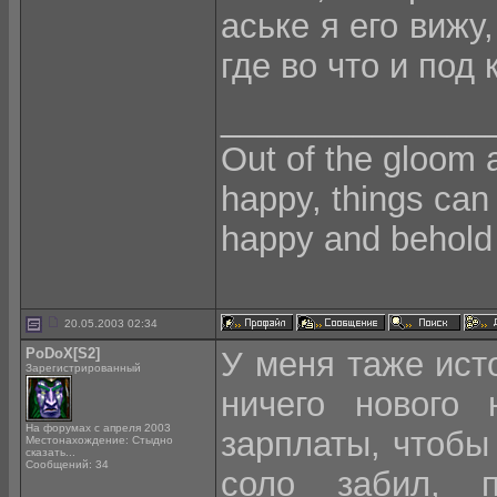
аське я его вижу,
где во что и под 
______________
Out of the gloom 
happy, things can
happy and behold 
20.05.2003 02:34
PoDoX[S2]
У меня таже исто
Зарегистрированный
ничего нового 
На форумах с апреля 2003
зарплаты, чтобы 
Местонахождение: Стыдно
сказать...
Сообщений: 34
соло забил, 