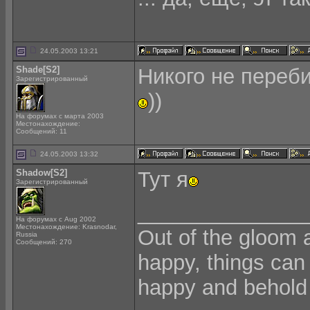
24.05.2003 13:21
Shade[S2]
Никого не переб
Зарегистрированный
))
На форумах с марта 2003
Местонахождение:
Сообщений: 11
24.05.2003 13:32
Shadow[S2]
Тут я
Зарегистрированный
______________
На форумах с Aug 2002
Местонахождение: Krasnodar,
Out of the gloom 
Russia
Сообщений: 270
happy, things can
happy and behold 