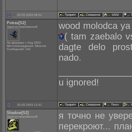
20.05.2003 08:01
Potrax[S2]
wood molodca ya 
Зарегистрированный
( tam zaebalo vs
На форумах с Aug 2002
dagte delo prost
Местонахождение: Moscow
Сообщений: 142
nado.
______________
u ignored!
20.05.2003 12:41
Shadow[S2]
я точно не увер
Зарегистрированный
перекроют... пл