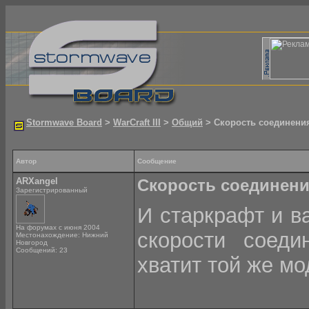
Stormwave Board
>
WarCraft III
>
Общий
> Скорость соединения
Автор
Сообщение
ARXangel
Скорость соединения
Зарегистрированный
И старкрафт и ва
На форумах с июня 2004
скорости соед
Местонахождение: Нижний
Новгород
Сообщений: 23
хватит той же м