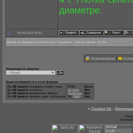
диаметре.
09.06.2022 08:42
Время на форуме соответствует Гринвичу . Сейчас время - 21:54.
Печатная версия
|
Отправ
Навигация по форуму:
Ваши возможности в этом форуме:
Вы
НЕ можете
создавать новые темы
HTML
:
Выкл
Вы
НЕ можете
отвечать
vB code
:
Вкл
Вы
НЕ можете
прикреплять файлы
Смайлики
:
Вкл
Вы
НЕ можете
править свои сообщения
Тег
[IMG]
:
Вкл
<
Contact Us
-
Stormwa
Power
Copyrigh