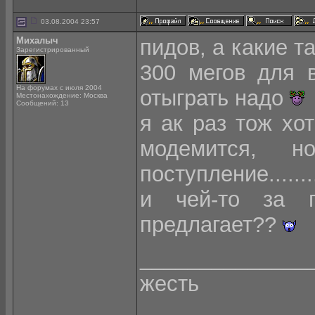
03.08.2004 23:57
Михалыч
пидов, а какие т
Зарегистрированный
300 мегов для в
На форумах с июля 2004
отыграть надо
Местонахождение: Москва
Сообщений: 13
я ак раз тож хо
модемится, 
поступление.......
и чей-то за 
предлагает??
______________
жесть