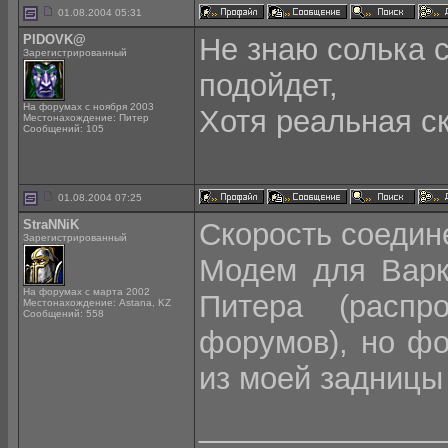
01.08.2004 05:31
PIDOVK@
Не знаю солька с
Зарегистрированный
подойдет,
На форумах с ноября 2003
Хотя реальная с
Местонахождение: Питер
Сообщений: 105
01.08.2004 07:25
StraNNiK
Скорость соедине
Зарегистрированный
Модем для Варк
На форумах с марта 2002
Питера (распр
Местонахождение: Astana, KZ
Сообщений: 558
форумов), но ф
из моей задницы 
______________