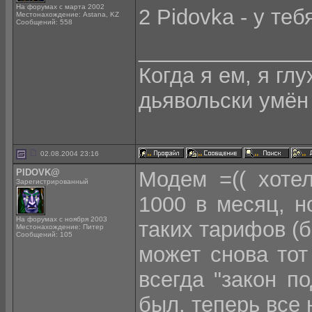
На форумах с марта 2002
2 Pidovka - у те
Местонахождение: Astana, KZ
Сообщений: 558
______________
Когда я ем, я глу
дьявольски умён
02.08.2004 23:16
PIDOVK@
Модем =(( хоте
Зарегистрированный
1000 в месяц, н
На форумах с ноября 2003
таких тарифов (
Местонахождение: Питер
Сообщений: 105
может снова тот
всегда "закон п
был, теперь все