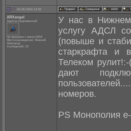
04.08.2004 14:50
ARXangel
У нас в Нижнем
Зарегистрированный
услугу АДСЛ со
На форумах с июня 2004
(повыше и стаби
Местонахождение: Нижний
Новгород
Сообщений: 23
старкрафта и в
Телеком рулит!:-
дают подкл
пользователей
номеров.
PS Монополия е-м