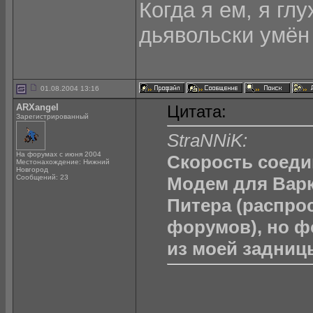
Когда я ем, я глу
дьявольски умён
01.08.2004 13:16
ARXangel
Цитата:
Зарегистрированный
StraNNiK:
На форумах с июня 2004
Скорость соедин
Местонахождение: Нижний
Новгород
Сообщений: 23
Модем для Варк
Питера (распро
форумов), но ф
из моей задницы