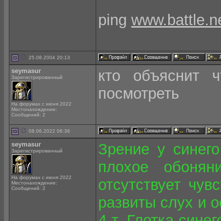
ping
www.battle.n
25.08.2004 20:13
seymasur
кто объяснит ч
Зарегистрированный
посмотреть
На форумах с июня 2022
Местонахождение:
Сообщений: 2
08.06.2022 06:36
seymasur
Зрение у синего
Зарегистрированный
плохое обоняни
На форумах с июня 2022
отсутствует чув
Местонахождение:
Сообщений: 2
развиты слух и о
4 т. Глотка сине