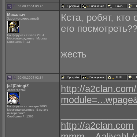
08.08.2004 03:20
Михалыч
Кста, робят, кто 
Зарегистрированный
его посмотреть?
На форумах с июля 2004
Местонахождение: Москва
______________
Сообщений: 13
жесть
20.08.2004 02:34
[a2]ChingiZ
http://a2clan.com
Завсегдатай
module=...wpage
На форумах с января 2003
Местонахождение: Вам это
______________
интересно?
Сообщений: 1366
http://a2clan.com
mmm... Aaliyah! 