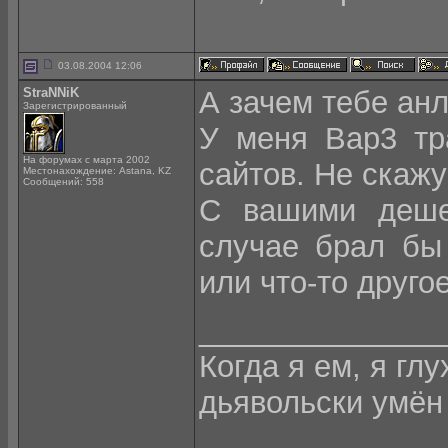
03.08.2004 12:06
StraNNiK
А зачем тебе ан
Зарегистрированный
У меня Вар3 тр
На форумах с марта 2002
сайтов. Не скаж
Местонахождение: Astana, KZ
Сообщений: 558
С вашими деш
случае брал бы
или что-то другое
______________
Когда я ем, я глу
дьявольски умён