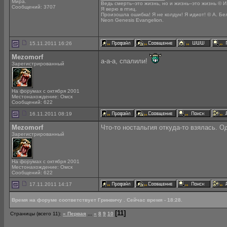
Мира.
Ведь смерть--это жизнь, но и жизнь--это жизнь © И
Сообщений: 3707
Я верю в птиц.
Произошла ошибка! Я не колдун! Я идиот! © А. Бе
Neon Genesis Evangelion.
15.11.2011 16:26
Mezomorf
а-а-а, спалили!
Зарегистрированный
На форумах с октября 2001
Местонахождение: Омск
Сообщений: 622
16.11.2011 08:19
Mezomorf
Что-то ностальгия откуда-то взялась. Од
Зарегистрированный
На форумах с октября 2001
Местонахождение: Омск
Сообщений: 622
17.11.2011 14:17
Время на форуме соответствует Гринвичу . Сейчас время - 18:28.
[11]
Страницы (всего 11):
« Первая
...
«
8
9
10