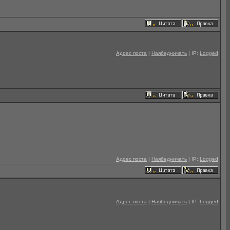
Адрес поста
|
Наябедничать
| IP:
Logged
Адрес поста
|
Наябедничать
| IP:
Logged
Адрес поста
|
Наябедничать
| IP:
Logged