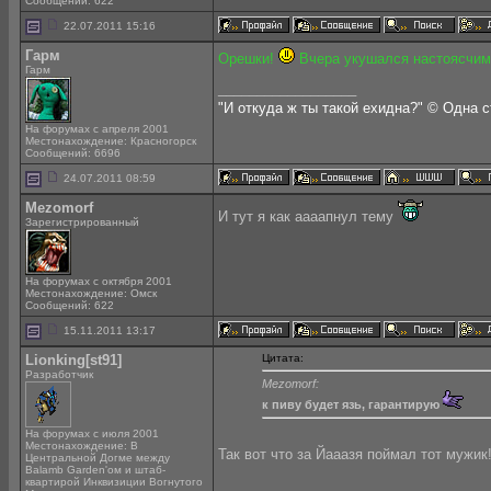
Сообщений: 622
22.07.2011 15:16
Гарм
Орешки!
Вчера укушался настоясчим
Гарм
__________________
"И откуда ж ты такой ехидна?" © Одна 
На форумах с апреля 2001
Местонахождение: Красногорск
Сообщений: 6696
24.07.2011 08:59
Mezomorf
И тут я как аааапнул тему
Зарегистрированный
На форумах с октября 2001
Местонахождение: Омск
Сообщений: 622
15.11.2011 13:17
Lionking[st91]
Цитата:
Разработчик
Mezomorf:
к пиву будет язь, гарантирую
На форумах с июля 2001
Местонахождение: В
Так вот что за Йааазя поймал тот мужик
Центральной Догме между
Balamb Garden'ом и штаб-
квартирой Инквизиции Вогнутого
__________________