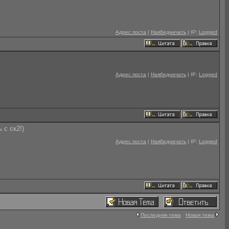
Адрес поста
|
Наябедничать
| IP:
Logged
Адрес поста
|
Наябедничать
| IP:
Logged
 с ск2!)
Адрес поста
|
Наябедничать
| IP:
Logged
Последняя тема
Новая тема