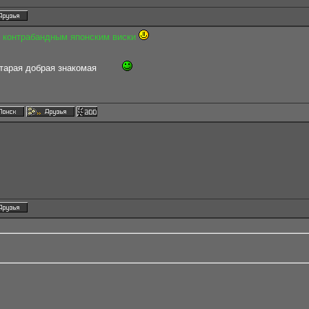
 контрабандным японским виски
старая добрая знакомая
!