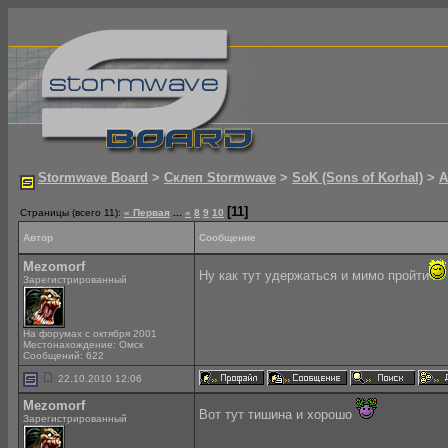
Stormwave Board
>
Склеп Stormwave
>
SoK (Sons of Korhal)
>
A
[11]
Страницы (всего 11):
« Первая
...
«
8
9
10
Автор
Сообщение
Mezomorf
Ну как тут удержаться и мимо пройти
Зарегистрированный
На форумах с октября 2001
Местонахождение: Омск
Сообщений: 622
22.10.2010 12:06
Mezomorf
Вот тут тишина и хорошо
Зарегистрированный