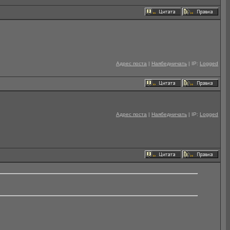
Адрес поста
|
Наябедничать
| IP:
Logged
Адрес поста
|
Наябедничать
| IP:
Logged