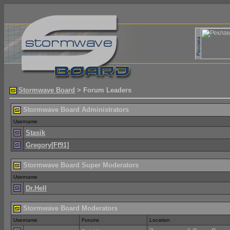
Stormwave Board
> Forum Leaders
Stormwave Board Administrators
Username
Stasik
Gregory[Ff91]
Stormwave Board Super Moderators
Username
Dr.Hell
Stormwave Board Moderators
Username
Forums
Location