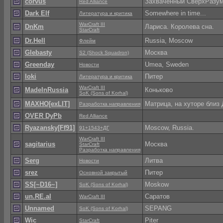
corvus
Захваченный СверхРазумом
Red Alliance
Dark Elf
Somewhere in time...
Литература и критика
WarCraft III
DnKm
Лaриса. Королева сна.
StarCraft
Dr.Hell
Russia, Moscow
Флейм
Glebasty
Москва
S2 (Shock Squadron)
Greenday
Umea, Sweden
Новости
loki
Питер
Литература и критика
WarCraft III
MadeInRussia
Коньково
SoK (Sons of Korhal)
MAXHO[exLIT]
Матрица, на хуторе близ
Разработка направления
OVER DyPb
Red Alliance
Ryazansky[Ff91]
Mosсow, Russia.
91+1543+ДГ
WarCraft III
sagitarius
Москва
StarCraft
Разработка направления
Serg
Литва
Новости
srez
Питер
Основной закрытый
SS[~D16~]
Moskow
SoK (Sons of Korhal)
un.RE.al
Саратов
WarCraft III
Unnamed
SEPANG
SoK (Sons of Korhal)
Wic
Piter
StarCraft