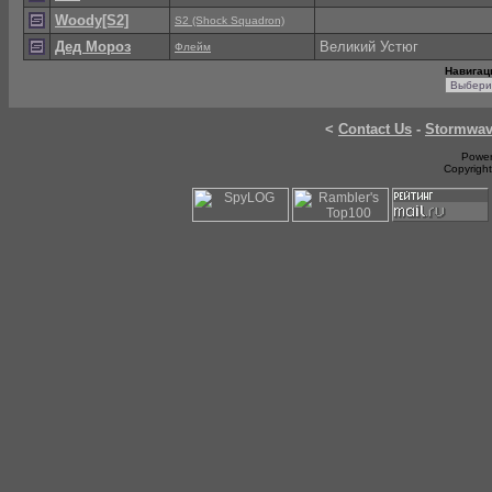
Woody[S2]
S2 (Shock Squadron)
Дед Мороз
Великий Устюг
Флейм
Навигац
<
Contact Us
-
Stormwa
Power
Copyrigh