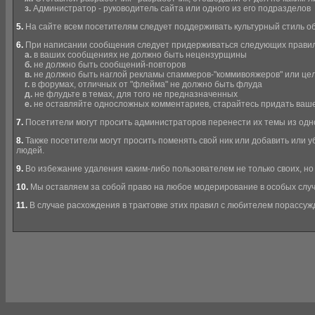
з.
Администратор - руководитель сайта или одного из его подразделов
5.
На сайте всем посетителям следует поддерживать культурный стиль об
6.
При написании сообщения следует придерживаться следующих правил
а.
в ваших сообщениях не должно быть нецензурщины
б.
не должно быть сообщений-повторов
в.
не должно быть наглой рекламы спаммеров-"коммивояжеров" или ц
г.
в форумах, отличных от "флейма" не должно быть флуда
д.
не флудьте в темах, для того не предназначенных
е.
не оставляйте односложных комментариев, старайтесь придать ваше
7.
Посетители могут просить администраторов перенести их темы из одно
8.
Также посетители могут просить поменять свой ник или добавить или уб
людей.
9.
Во избежание удаления каким-либо пользователем не только своих, н
10.
Мы оставляем за собой право на любое модерирование в особых случ
11.
В случае расхождения в трактовке этих правил с любителем порассуж