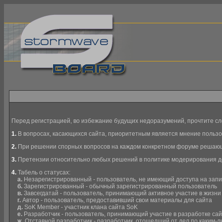
Перед регистрацией, во избежание будущих недоразумений, прочтите сл
1.
В вопросах, касающихся сайта, приоритетным является мнение польз
2.
При решении спорных вопросов на каждом конкретном форуме решающи
3.
Претензии относительно любых решений в политике модерирования до
4.
Табель о статусах:
а.
Незарегистрированный - пользователь, не имеющий доступа на запи
б.
Зарегистрированный - обычный зарегистрированный пользователь
в.
Завсегдатай - пользователь, принимающий активное участие в жизни
г.
Автор - пользователь, предоставивший свои материалы для сайта
д.
SoK Member - участник клана сайта SoK
е.
Разработчик - пользователь, принимающий участие в разработке са
ж.
Отставной разработчик - разработчик, отошедший от дел по каким-