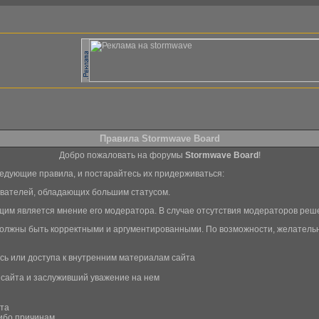
Правила Stormwave Board
Добро пожаловать на форумы
Stormwave Board
!
едующие правила, и постaрайтесь их придерживаться:
ователей, обладающих большим статусом.
м является мнение его модератора. В случае отсутствия модераторов реш
лжны быть корректными и аргументированными. По возможности, желательн
сь или доступа к внутренним материалам сайта
 сайта и заслуживший уважение на нем
йта
либо причинам