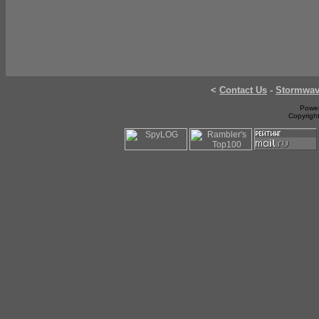
<
Contact Us
-
Stormwa
Power
Copyrigh