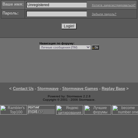
Ваше имя:
Хотите зарегистрироваться?
Пароль:
Забыли пароль?
Навигация по форуму:
<
Contact Us
-
Stormwave
-
Stormwave Games
-
Replay Base
>
Powered by: Stormwave 2.2.8
Copyright © 2001 - 2006 Stormwave.