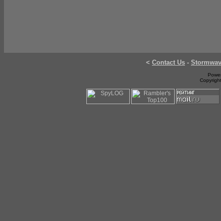
<
Contact Us
-
Stormwa
Power
Copyrigh