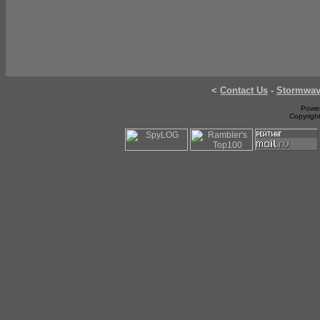
<
Contact Us
-
Stormwa
Power
Copyrigh