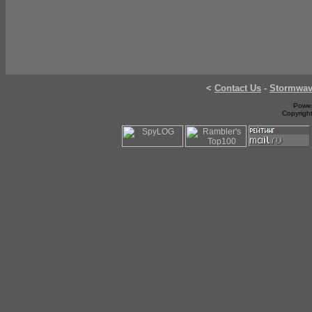
<
Contact Us
-
Stormwa
Power
Copyrigh