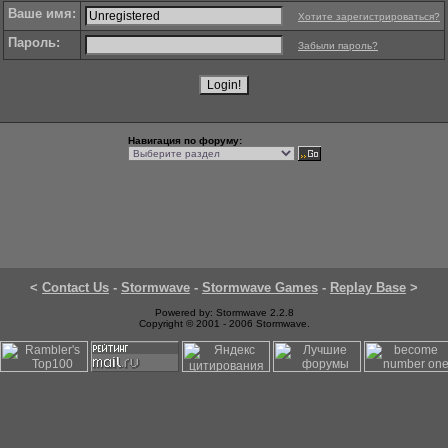
Ваше имя:
Хотите зарегистрироваться?
Пароль:
Забыли пароль?
Навигация по форуму:
<
Contact Us
-
Stormwave
-
Stormwave Games
-
Replay Base
>
Powered by: Stormwave 2.2.8
Copyright © 2001 - 2006 Stormwave.