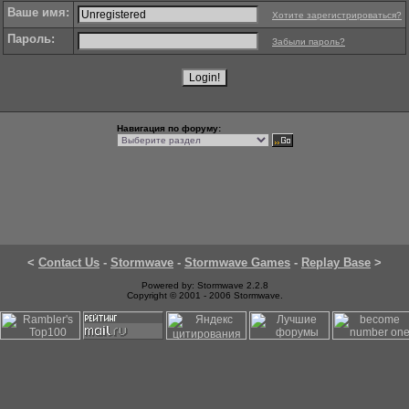
Ваше имя:
Хотите зарегистрироваться?
Пароль:
Забыли пароль?
Навигация по форуму:
<
Contact Us
-
Stormwave
-
Stormwave Games
-
Replay Base
>
Powered by: Stormwave 2.2.8
Copyright © 2001 - 2006 Stormwave.