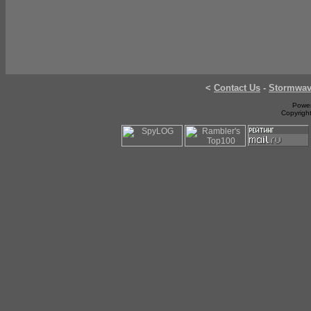
<
Contact Us
-
Stormwa
Power
Copyrigh