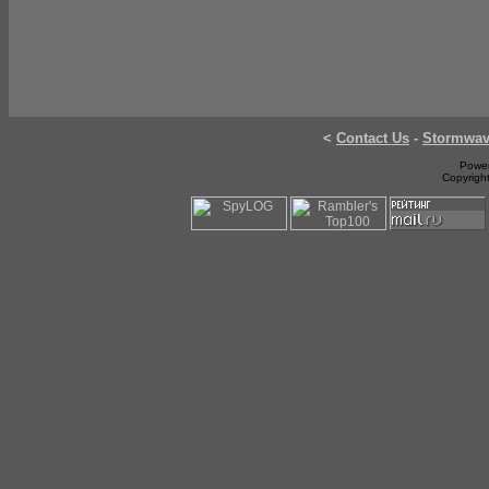
<
Contact Us
-
Stormwa
Power
Copyrigh