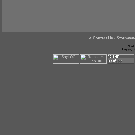
<
Contact Us
-
Stormwa
Power
Copyrigh