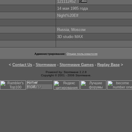
121112452
14 мая 1985 года
Night%20Elf
Russia, Moscow
3D studio MAX
Администрирование:
Опции пользователя
<
Contact Us
-
Stormwave
-
Stormwave Games
-
Replay Base
>
Powered by: Stormwave 2.2.8
Copyright © 2001 - 2006 Stormwave.