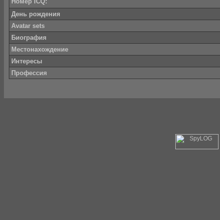
Номер ICQ:
День рождения
Avatar sets
Биография
Местонахождение
Интересы
Профессия