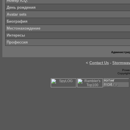
Номер ICQ:
День рождения
Avatar sets
Биография
Местонахождение
Интересы
Профессия
Администри
<
Contact Us
-
Stormwa
Power
Copyrigh