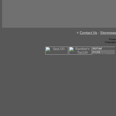
<
Contact Us
-
Stormwa
Power
Copyrigh