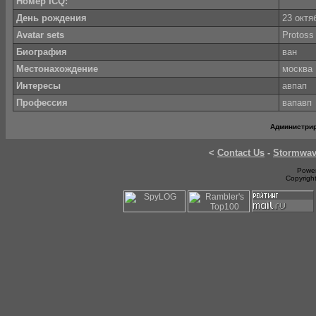
Номер ICQ:
День рождения
23 октя
Avatar sets
Protos
Биография
ван
Местонахождение
москва
Интересы
авпап
Профессия
вапавп
Администри
<
Contact Us
-
Stormwa
Power
Copyrigh