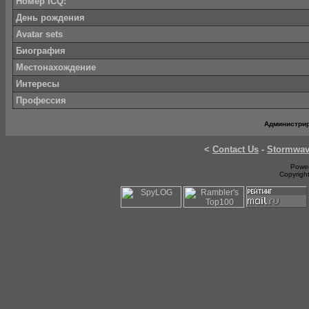
Номер ICQ:
День рождения
Avatar sets
Биография
Местонахождение
Интересы
Профессия
Администри
<
Contact Us
-
Stormwa
Power
Copyrigh