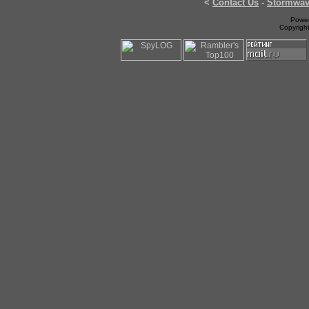
<
Contact Us
-
Stormwa
Power
Copyrigh