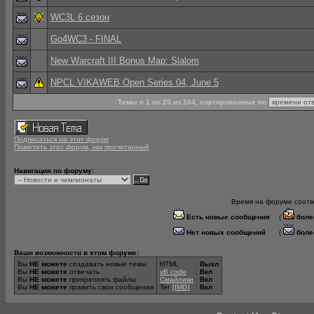
WC3L 6 сезон
Go4WC3 - FINAL
New Warcraft III Bonus Map: Slalom
NPCL VIKAWEB Open Series 04, June 5
Темы с 1 по 25 из 104, сортированные по
Подписаться на этот форум
Пометить этот форум, как прочитанный
Навигация по форуму:
Время на форуме соотве
Есть новые сообщения
(
боле
Нет новых сообщений
(
боле
Ваши возможности в этом форуме:
Вы
НЕ можете
создавать новые темы
HTML
:
Выкл
Вы
НЕ можете
отвечать
vB code
:
Вкл
Вы
НЕ можете
прикреплять файлы
Смайлики
:
Вкл
Вы
НЕ можете
править свои сообщения
Тег
[IMG]
:
Вкл