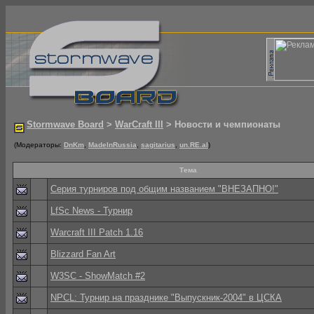
Stormwave Board
>
WarCraft III
> Новости и чемпионаты
(Модераторы:
DnKm
,
MadeInRussia
,
sagitarius
,
un.RE.al
)
Тема
Серия турниров под общим названием "ВНЕЗАПНО!"
LfSc News - Турнир
Warcraft III Patch 1.16
Blizzard Fan Art
W3SC - ShowMatch #2
NPCL: Турнир на празднике "Выпускник-2004" в ЦСКА