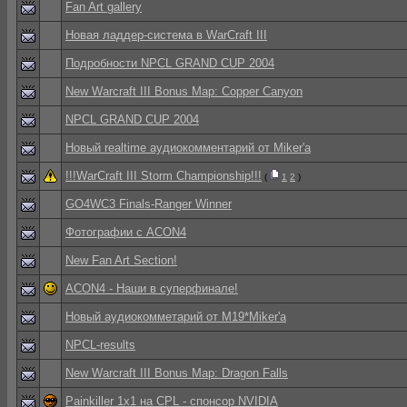
Fan Art gallery
Новая ладдер-система в WarCraft III
Подробности NPCL GRAND CUP 2004
New Warcraft III Bonus Map: Copper Canyon
NPCL GRAND CUP 2004
Новый realtime аудиокомментарий от Miker'a
!!!WarCraft III Storm Championship!!!
(
1
2
)
GO4WC3 Finals-Ranger Winner
Фотографии с ACON4
New Fan Art Section!
ACON4 - Наши в суперфинале!
Новый аудиокомметарий от М19*Miker'a
NPCL-results
New Warcraft III Bonus Map: Dragon Falls
Painkiller 1x1 на CPL - спонсор NVIDIA