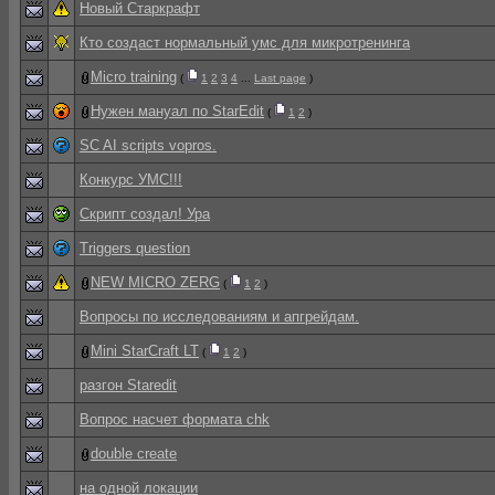
Новый Старкрафт
Кто создаст нормальный умс для микротренинга
Micro training
(
1
2
3
4
...
Last page
)
Нужен мануал по StarEdit
(
1
2
)
SC AI scripts vopros.
Конкурс УМС!!!
Скрипт создал! Ура
Triggers question
NEW MICRO ZERG
(
1
2
)
Вопросы по исследованиям и апгрейдам.
Mini StarCraft LT
(
1
2
)
разгон Staredit
Вопрос насчет формата chk
double create
на одной локации