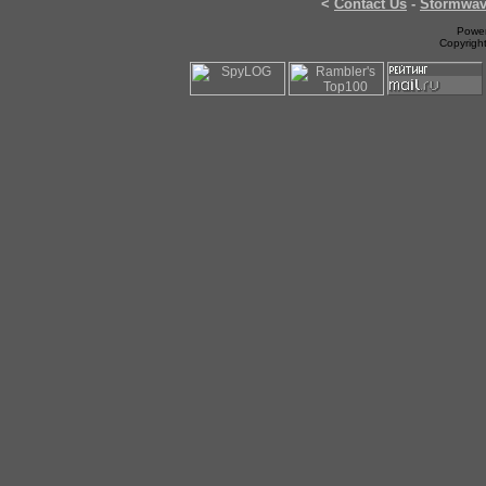
<
Contact Us
-
Stormwa
Power
Copyrigh