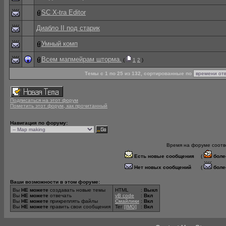
SC X-tra Editor
Диабло II под старик
Умный комп
Всем мапмейрам шторма.
(
1
2
)
Темы с 1 по 25 из 132, сортированные по
Подписаться на этот форум
Пометить этот форум, как прочитанный
Навигация по форуму:
Время на форуме соотве
Есть новые сообщения
(
боле
Нет новых сообщений
(
боле
Ваши возможности в этом форуме:
Вы
НЕ можете
создавать новые темы
HTML
:
Выкл
Вы
НЕ можете
отвечать
vB code
:
Вкл
Вы
НЕ можете
прикреплять файлы
Смайлики
:
Вкл
Вы
НЕ можете
править свои сообщения
Тег
[IMG]
:
Вкл