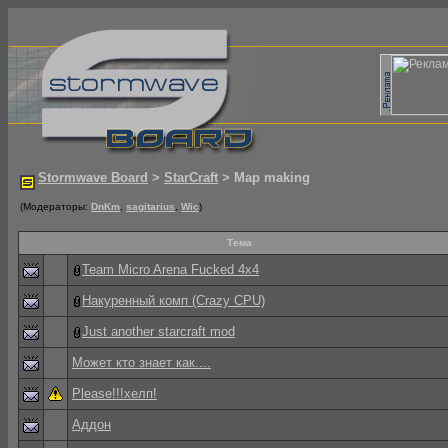
Stormwave Board
>
StarCraft
> Map making
(Модераторы:
DnKm
,
sagitarius
,
Wic
)
Тема
Team Micro Arena Fucked 4x4
Накуренный комп (Crazy CPU)
Just another starcraft mod
Может кто знает как....
Please!!!хелп!
Аддон