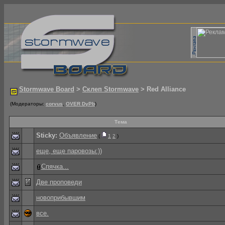
Stormwave Board
>
Склеп Stormwave
> Red Alliance
(Модераторы:
corvus
,
OVER DyPb
)
Тема
Sticky:
Объявление
(
1
2
)
еще, еще паровозы:))
Спячка...
Две проповеди
новоприбывшим
все.