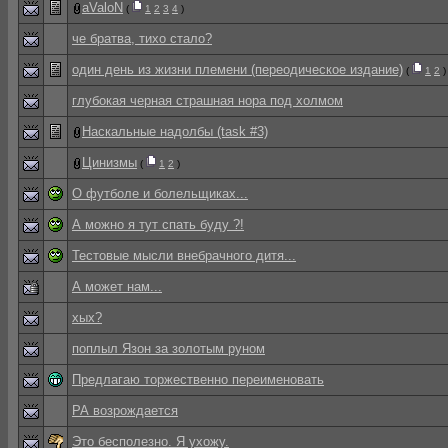
aValoN
(
1
2
3
4
)
че братва, тихо стало?
один день из жизни племени (переодическое издание)
(
1
2
)
глубокая черная страшная нора под холмом
Наскальные надолбы (task #3)
Цинизмы
(
1
2
)
О футболе и болельщиках...
А можно я тут спать буду ?!
Тестовые мысли внебрачного дитя...
А может нам...
хых?
поплыл Язон за золотым руном
Предлагаю торжественно переименовать
РА возрождается
Это бесполезно. Я ухожу.