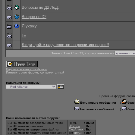
Вопросы по Д2 ЛоД:
Вопрос по D2
Я ухожу
Гм
Люди, дайте пару советов по развитию сорки!!!
Темы с 1 по 25 из 31, сортированные по
Подписаться на этот форум
Пометить этот форум, как прочитанный
Навигация по форуму:
Время на форуме соотве
Есть новые сообщения
(
боле
Нет новых сообщений
(
боле
Ваши возможности в этом форуме:
Вы
НЕ можете
создавать новые темы
HTML
:
Выкл
Вы
НЕ можете
отвечать
vB code
:
Вкл
Вы
НЕ можете
прикреплять файлы
Смайлики
:
Вкл
Вы
НЕ можете
править свои сообщения
Тег
[IMG]
:
Вкл