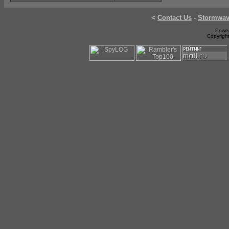
<
Contact Us
-
Stormwa
Power
Copyrigh