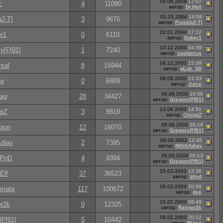
04.08.2004
17:07
c
4
11090
автор:
Dr.Hell
01.03.2004
14:58
a2-T]
3
9676
автор:
Froza[a2-T]
22.01.2004
17:12
r1
0
6110
автор:
Dober1
13.12.2003
04:39
y[Ff91]
1
7240
автор:
sagitarius
04.12.2003
15:39
rsal
8
15944
автор:
gLuk_3D
09.08.2003
21:33
ce
0
6889
автор:
Juice
06.08.2003
10:58
аg
28
34427
автор:
Gregory[Ff91]
13.06.2003
14:51
giZ
3
8819
автор:
ChingiZ
09.06.2003
09:19
ion
12
16070
автор:
Gregory[Ff91]
06.06.2003
12:45
diay
2
7395
автор:
NIGGAdiay
29.03.2003
00:13
|PnD
4
9394
автор:
Gregory[Ff91]
25.03.2003
12:36
Elf
37
36523
автор:
blind
09.03.2003
20:58
mata
117
100672
автор:
dye
15.02.2003
09:49
r2k
0
12325
автор:
Raynor2k
06.02.2003
20:12
[Ff91]
5
10442
автор:
BUzer