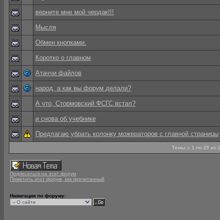
верните мне мой чердак!!!
Мысля
Обмен кнопками.
Коротко о главном
Атаччи файлов
народ, а как вы форум делали?
А что, Стормовский ФСГС встал?
и снова об учебнике
Предлагаю убрать колонку можераторов с главной страницы
Темы с 1 по 25 из
Подписаться на этот форум
Пометить этот форум, как прочитанный
Навигация по форуму: