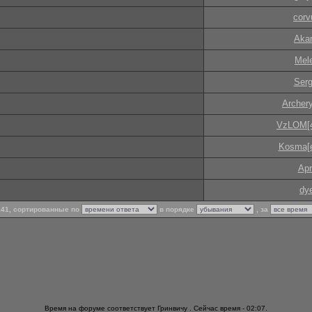
corv
Aka
Mel
Serg
Archer
VzLOM[4
Kosma[e
Apr
dy
 141, сортированные по
в порядке
, за
Время на форуме соответствует Гринвичу . Сейчас время - 02:07.