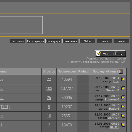
Подписаться на этот форум
Пометить этот форум, как прочитанный
Последний ответ
темы
Ответов
Просмотров
Rating
29.12.2009
20:34
us
22
43594
автор:
tiroc
23.12.2006
06:39
us
103
137727
автор:
Stertard9
23.12.2006
00:03
us
25
50095
автор:
Edsterup5
18.12.2006
10:46
[Ff91]
9
19207
автор:
Hader6
22.02.2002
16:54
us
16
25651
автор:
Dark Elf
14.01.2008
06:15
LL
2
13470
автор:
Dr.Hell