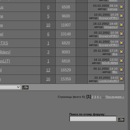
03.02.2003
09:19
us
0
6508
автор:
corvus
10.01.2003
10:28
ne
5
9600
автор:
Gregory[Ff91]
18.12.2002
19:48
ee
10
11807
автор:
Unnamed
05.12.2002
10:36
e!
6
10148
автор:
Gregory[Ff91]
29.11.2002
04:09
yTXS
1
6820
автор:
Gregory[Ff91]
28.11.2002
17:19
lders]
3
8083
автор:
dye
18.11.2002
13:52
xLIT]
1
6818
автор:
hOvErMiNd
06.11.2002
14:10
il
12
16529
автор:
Wic
20.10.2002
14:02
e
16
15359
автор:
Lionking[st91]
[1]
Страницы (всего 6):
2
3
4
»
...
Последняя »
Поиск по этому форуму: