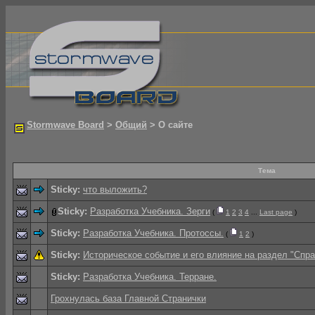
Stormwave Board
>
Общий
> О сайте
Тема
Sticky:
что выложить?
Sticky:
Разработка Учебника. Зерги
(
1
2
3
4
...
Last page
)
Sticky:
Разработка Учебника. Протоссы.
(
1
2
)
Sticky:
Историческое событие и его влияние на раздел "Спра
Sticky:
Разработка Учебника. Терране.
Грохнулась база Главной Странички