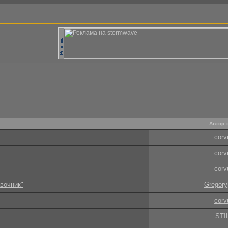
Автор 
corv
corv
corv
вочник"
Gregory
corv
STI