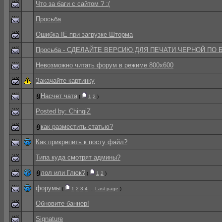
Что за баги с сайтом ? :(
Просьба
Ошибка IE при загрузке Шторма
Просьба - СДЕЛАЙТЕ ВЕРСИЮ ДЛЯ ПЕЧАТИ ЧЕРНОЙ ПО 
Невозможно читать форум в режиме 800x600
Закачайте картинку
Насчет чата
(
1
2
)
Posted by: ChingiZ
как разместить статью?
Как прикрепить к посту файл?
Типа куда смотрят админы?
лол или Глюк?
(
1
2
)
форумы
(
1
2
3
4
...
Last page
)
Обновите баннер!
Signature