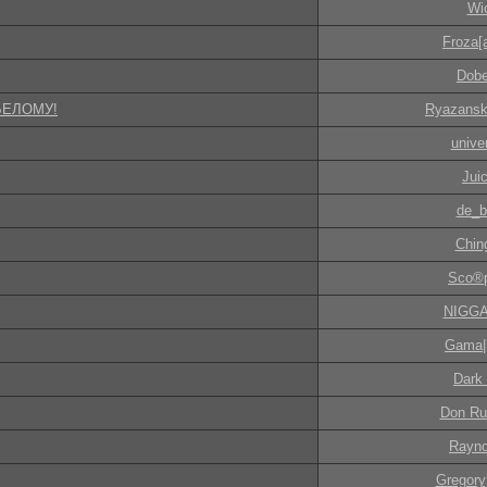
Wi
Froza[
Dobe
БЕЛОМУ!
Ryazansk
unive
Jui
de_b
Chin
Sco®p
NIGGA
Gama
Dark 
Don Ru
Rayno
Gregory