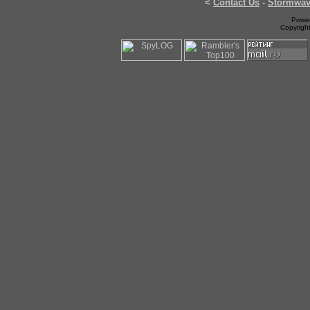
<
Contact Us
-
Stormwa
Power
Copyrigh