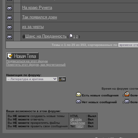
На краю Рунета
Так появился дзен
из за черты
Шанс на Преданность
(
1
2
)
Темы с 1 по 25 из 353, сортированные по
Подписаться на этот форум
Пометить этот форум, как прочитанный
Навигация по форуму:
Время на форуме соотве
Есть новые сообщения
(
боле
Нет новых сообщений
(
боле
Ваши возможности в этом форуме:
Вы
НЕ можете
создавать новые темы
HTML
:
Выкл
Вы
НЕ можете
отвечать
vB code
:
Вкл
Вы
НЕ можете
прикреплять файлы
Смайлики
:
Вкл
Вы
НЕ можете
править свои сообщения
Тег
[IMG]
:
Вкл