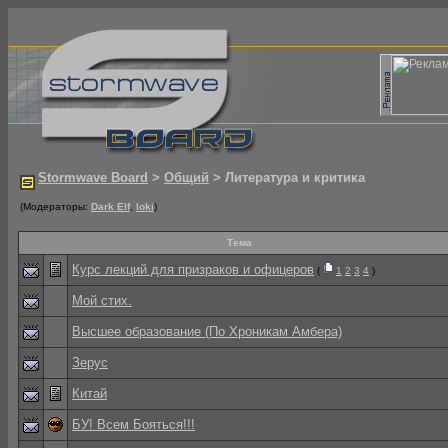
Stormwave Board
>
Общий
> Литература и критика
(Модераторы:
Dark Elf
,
loki
)
Тема
Курс лекций для призраков и офицеров
(
1
2
3
4
)
Мой стих.
Высшее образование (По Хроникам Амбера)
Зерус
Китай
БУ! Всем Бояться!!!