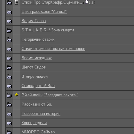
Стихи Про СтарКрафр.Оцените...
(
1
2
)
Цикл рассказов "Auroral"
Вадим Панов
S.T.A.L.K.E.R. / Зона смерти
Негорючий старик
Стихи от имени Темных темпларов
Время междника
Шепот Сидов
В мире людей
Семнадцатый Вал
Р.Хайнлайн,"Звездная пехота."
Рассказик от Ss.
Невероятная история
Конец недели
MMORPG Gеймер