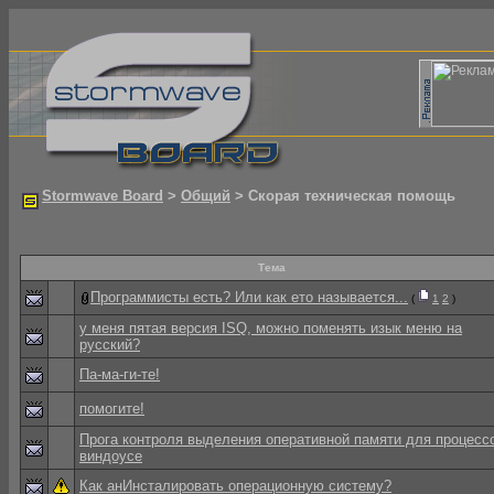
Stormwave Board
>
Общий
> Скорая техническая помощь
Тема
Программисты есть? Или как ето называется...
(
1
2
)
у меня пятая версия ISQ, можно поменять изык меню на
русский?
Па-ма-ги-те!
помогите!
Прога контроля выделения оперативной памяти для процесс
виндоусе
Как анИнсталировать операционную систему?