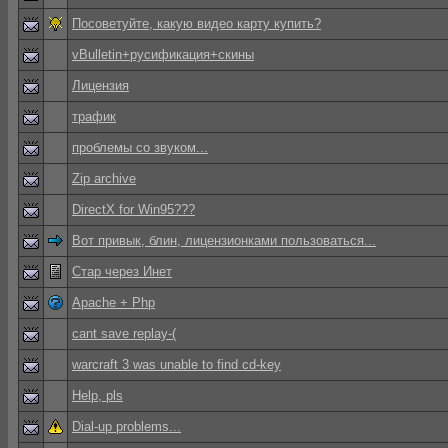
Посоветуйте, какую видео карту купить?
vBulletin+русификация+скины
Лицензия
трафик
проблемы со звуком...
Zip archive
DirectX for Win95???
Вот привык, блин, лицензионками пользоваться...
Стар через Инет
Apache + Php
cant save replay-(
warcraft 3 was unable to find cd-key
Help, pls
Dial-up problems...