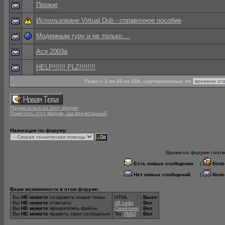
Прожиг
Использоване Virtual Dub - справочное пособие
Модемным гуру и не только....
Ася 2003а
HELP!!!!!! PLZ!!!!!!!!
Темы с 1 по 25 из 239, сортированные по
Подписаться на этот форум
Пометить этот форум, как прочитанный
Навигация по форуму:
Время на форуме соотве
Есть новые сообщения
(
боле
Нет новых сообщений
(
боле
Ваши возможности в этом форуме:
Вы
НЕ можете
создавать новые темы
HTML
:
Выкл
Вы
НЕ можете
отвечать
vB code
:
Вкл
Вы
НЕ можете
прикреплять файлы
Смайлики
:
Вкл
Вы
НЕ можете
править свои сообщения
Тег
[IMG]
:
Вкл