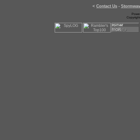
<
Contact Us
-
Stormwa
Power
Copyrigh