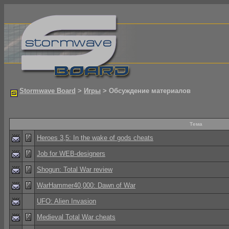
Stormwave Board
>
Игры
> Обсуждение материалов
Тема
Heroes 3,5: In the wake of gods cheats
Job for WEB-designers
Shogun: Total War review
WarHammer40,000: Dawn of War
UFO: Alien Invasion
Medieval Total War cheats