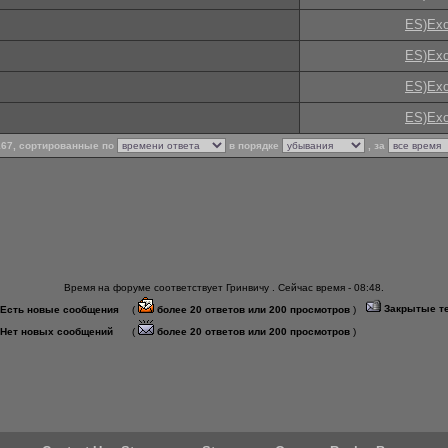
ES)Exo
ES)Exo
ES)Exo
ES)Exo
 167, сортированные по
в порядке
, за
Время на форуме соответствует Гринвичу . Сейчас время - 08:48.
Закрытые т
Есть новые сообщения
(
более 20 ответов или 200 просмотров
)
Нет новых сообщений
(
более 20 ответов или 200 просмотров
)