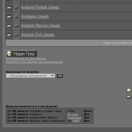
Android Pinball cheats
Angbang cheats
Andretti Racing cheats
Ancient Evil cheats
Темы с 1 по 25 из
Подписаться на этот форум
Пометить этот форум, как прочитанный
Навигация по форуму:
Ваши возможности в этом форуме:
Вы
НЕ можете
создавать новые темы
HTML
:
Выкл
Вы
НЕ можете
отвечать
vB code
:
Вкл
Вы
НЕ можете
прикреплять файлы
Смайлики
:
Вкл
Вы
НЕ можете
править свои сообщения
Тег
[IMG]
:
Вкл