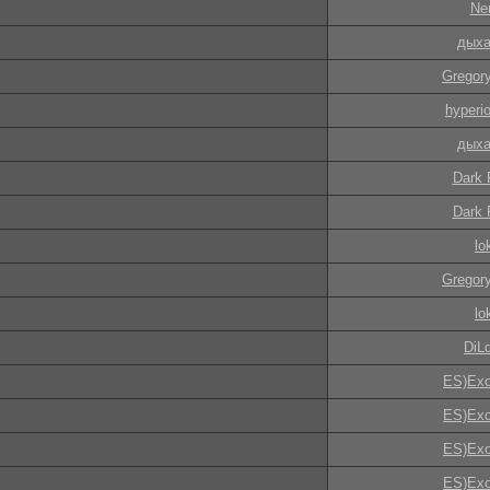
Ne
дыха
Gregory
hyperi
дыха
Dark 
Dark 
lo
Gregory
lo
DiL
ES)Exo
ES)Exo
ES)Exo
ES)Exo