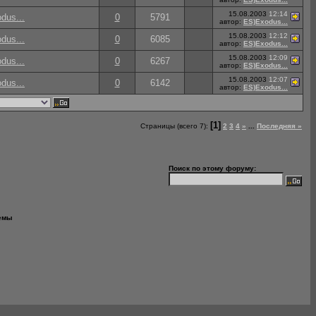
15.08.2003
12:14
dus...
0
5791
автор:
ES)Exodus...
15.08.2003
12:12
dus...
0
6085
автор:
ES)Exodus...
15.08.2003
12:09
dus...
0
6267
автор:
ES)Exodus...
15.08.2003
12:07
dus...
0
6142
автор:
ES)Exodus...
[1]
Страницы (всего 7):
2
3
4
»
...
Последняя »
Поиск по этому форуму:
емы