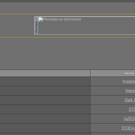
Автор
hyperi
frees
Dark 
STI
[a2]Ch
ES)Exo