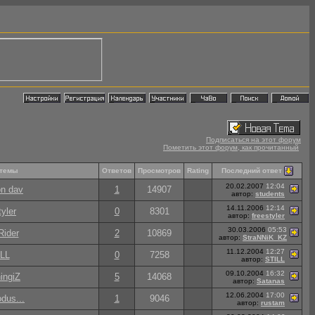
Подписаться на этот форум
Пометить этот форум, как прочитанный
Последний ответ
 темы
Ответов
Просмотров
Rating
20.02.2007
12:04
on dav
1
14907
автор:
students
14.11.2006
12:14
tyler
0
8301
автор:
freestyler
30.03.2006
05:53
Rider
2
10869
автор:
StraNNiK_KZ
11.12.2004
12:27
LL
0
7258
автор:
STILL
09.10.2004
16:32
ingiZ
5
14068
автор:
Satanas
12.06.2004
17:00
dus...
1
9046
автор:
rustam