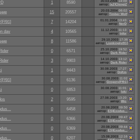
30.03.2004
14:09
rD
1
8590
автор:
[a2]ChingiZ
20.03.2004
06:02
ние
15
20557
автор:
Timber Wolf
01.01.2004
13:43
[Ff91]
7
14204
автор:
NerD
11.12.2003
11:13
on dav
4
10565
автор:
Infor
29.10.2003
17:36
ние
8
11586
автор:
Lionking[st91]
25.10.2003
19:52
Rider
0
6571
автор:
Dark Rider
14.10.2003
13:12
Rider
3
9903
автор:
Dark Rider
30.08.2003
17:27
ki
1
8443
автор:
DnKm
30.08.2003
11:02
[Ff91]
0
6136
автор:
Gregory[Ff91]
30.08.2003
11:01
ki
0
6853
автор:
loki
27.08.2003
13:20
dos
2
9595
автор:
Wic
20.08.2003
09:50
dus...
0
6458
автор:
ES)Exodus...
20.08.2003
09:47
dus...
0
6366
автор:
ES)Exodus...
20.08.2003
09:44
dus...
0
6369
автор:
ES)Exodus...
15.08.2003
12:16
dus...
0
6207
автор:
ES)Exodus...