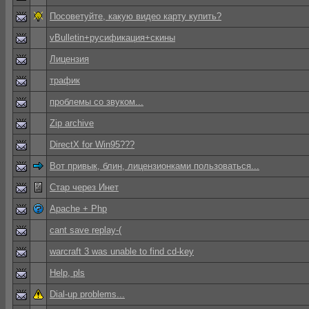
Посоветуйте, какую видео карту купить?
vBulletin+русификация+скины
Лицензия
трафик
проблемы со звуком...
Zip archive
DirectX for Win95???
Вот привык, блин, лицензионками пользоваться...
Стар через Инет
Apache + Php
cant save replay-(
warcraft 3 was unable to find cd-key
Help, pls
Dial-up problems...