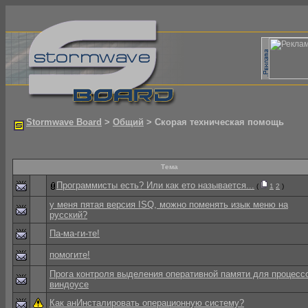
Stormwave Board
>
Общий
> Скорая техническая помощь
Тема
Программисты есть? Или как ето называется...
(
1
2
)
у меня пятая версия ISQ, можно поменять изык меню на
русский?
Па-ма-ги-те!
помогите!
Прога контроля выделения оперативной памяти для процесс
виндоусе
Как анИнсталировать операционную систему?