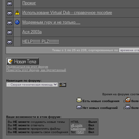
Прожиг
Использоване Virtual Dub - справочное пособие
Модемным гуру и не только....
Ася 2003а
HELP!!!!!! PLZ!!!!!!!!
Темы с 1 по 25 из 239, сортированные по
Подписаться на этот форум
Пометить этот форум, как прочитанный
Навигация по форуму:
Время на форуме соотве
Есть новые сообщения
(
боле
Нет новых сообщений
(
боле
Ваши возможности в этом форуме:
Вы
НЕ можете
создавать новые темы
HTML
:
Выкл
Вы
НЕ можете
отвечать
vB code
:
Вкл
Вы
НЕ можете
прикреплять файлы
Смайлики
:
Вкл
Вы
НЕ можете
править свои сообщения
Тег
[IMG]
:
Вкл