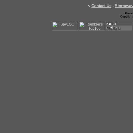
<
Contact Us
-
Stormwa
Power
Copyrigh