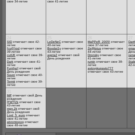
свое 34-летие
свое 41-летие
24
25
26
27
SID
отмечает свое 42-
LeDeNeC
отмечает свое
MaPPeR_2005!
отмечает
Dart
летие
40-летие
свое 37-летие
лет
[cut]Yrod
отмечает свое
Boodat1y
отмечает свое
Ze@lotus
отмечает свое
gmar
39-летие
43-летие
44-летие
Ден
cutUK
отмечает свое 39-
ageta2
отмечает свой
Dronsky
отмечает свое
ram
летие
День рождения
41-летие
лет
Dark
отмечает свое 41-
rumin
отмечает свое 38-
Stal
летие
летие
42-л
Funt[az]
отмечает свой
avtovykupavto777
День рождения
отмечает свое 43-летие
Saver
отмечает свое 40-
летие
Termit
отмечает свое 39-
летие
31
MiF
отмечает свой День
рождения
[FWT]2k
отмечает свое
43-летие
mgn.2k
отмечает свой
День рождения
Lord_5_euro
отмечает
свое 41-летие
abromtopog
отмечает
свое 48-летие