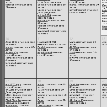
летие
свой День рождения
свое 39-летие
лет
serg888
отмечает свое
Sotnik
отмечает свое 50-
mark87
отмечает свое 39-
Стр
29-летие
летие
летие
42-
Света
отмечает свой
novostroikimielt
отмечает
bel
День рождения
свое 44-летие
40-
pointer2010
отмечает
Ван
свое 36-летие
лет
hackerus
отмечает свое
timo
61-летие
39-
Ferokan
отмечает свое
timo
36-летие
сво
MaksimkaI
отмечает свое
41-летие
10
11
12
13
Zeus-1000
отмечает свое
Ryazansky[Ff91]
Mars
отмечает свое 39-
Exx
43-летие
отмечает свое 40-летие
летие
лет
fasdaz
отмечает свое 62-
Basilisk
отмечает свое
dARKan
отмечает свое
летие
48-летие
44-летие
SaNek_Cry
отмечает
mityafotograf
отмечает
1maj
отмечает свое 36-
свое 41-летие
свое 38-летие
летие
TomaKris
отмечает свое
rowervin
отмечает свое
44-летие
36-летие
tangutvid
отмечает свое
36-летие
17
18
19
20
ngr.17)Xupypr
отмечает
Irokez
отмечает свое 66-
DevilLife
отмечает свое
MyT
свое 43-летие
летие
38-летие
лет
eX-Zerg
отмечает свой
TCM
отмечает свое 39-
Smile BRu)M
отмечает
Tras
День рождения
летие
свое 39-летие
лет
NGrrr...Xupypr
отмечает
Mizuho
отмечает свое 38-
gawrishoFF
отмечает
titan
свое 43-летие
летие
свое 42-летие
лет
Black Templar
отмечает
Павкл
отмечает свое 39-
ALLbaturoff
отмечает
свой День рождения
летие
свое 45-летие
greenvision
отмечает
DMmashkow
отмечает