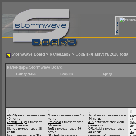
Stormwave Board
>
Календарь
> События августа 2026 года
Календарь Stormwave Board
Понедельник
Вторник
Среда
3
4
5
6
AlexStykov
отмечает свое
Nosov
отмечает свое 43-
Tenebarae
отмечает свое
Kos
40-летие
летие
44-летие
41-
Zeratul BRu)M
отмечает
Professor
отмечает свое
JFK
отмечает свой День
Stir
свое 38-летие
44-летие
рождения
Ден
klienc
отмечает свое 38-
TorN
отмечает свое 46-
ORakitskij
отмечает свое
юли
летие
летие
40-летие
Ден
tiroc
отмечает свое 38-
GOGA-byte
отмечает
gamerpetya1
отмечает
nyn